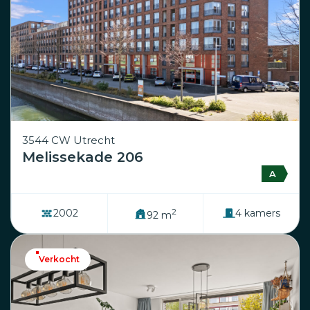
3544 CW Utrecht
Melissekade 206
A
2
2002
4 kamers
92 m
Verkocht