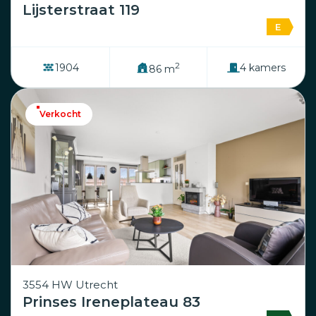
Lijsterstraat 119
E
2
1904
4 kamers
86 m
Verkocht
3554 HW Utrecht
Prinses Ireneplateau 83