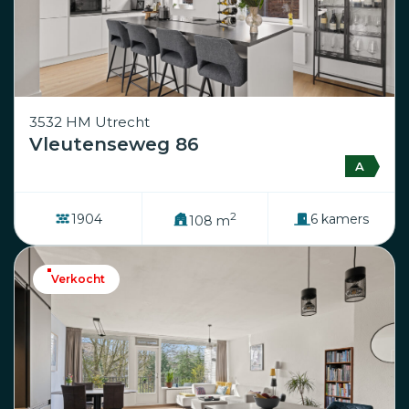
3532 HM Utrecht
Vleutenseweg 86
A
2
1904
6 kamers
108 m
Verkocht