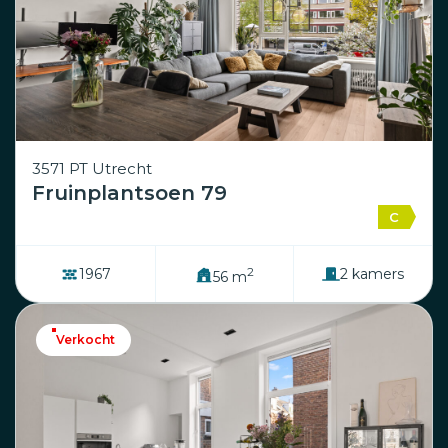
3571 PT Utrecht
Fruinplantsoen 79
C
2
1967
2 kamers
56 m
Verkocht