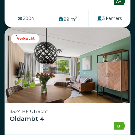
A+
2
2004
3 kamers
89 m
Verkocht
3524 BE Utrecht
Oldambt 4
B