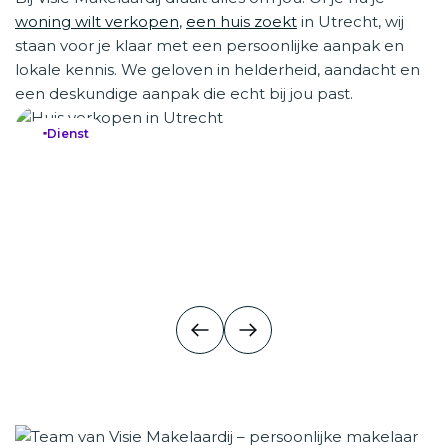
woning wilt verkopen
,
een huis zoekt
in Utrecht, wij
staan voor je klaar met een persoonlijke aanpak en
lokale kennis. We geloven in helderheid, aandacht en
een deskundige aanpak die echt bij jou past.
Dienst
Huis verkopen
Huis verkopen
Je huis verkopen in Utrecht? Wij zorgen voor de juiste stra