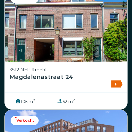
3512 NH Utrecht
Magdalenastraat 24
F
2
2
105 m
62 m
Verkocht