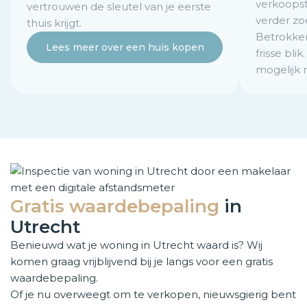
verkoopst
vertrouwen de sleutel van je eerste
verder zo
thuis krijgt.
Betrokke
Lees meer over een huis kopen
frisse bli
mogelijk
Gratis waardebepaling
in
Utrecht
Benieuwd wat je woning in Utrecht waard is? Wij
komen graag vrijblijvend bij je langs voor een gratis
waardebepaling.
Of je nu overweegt om te verkopen, nieuwsgierig bent