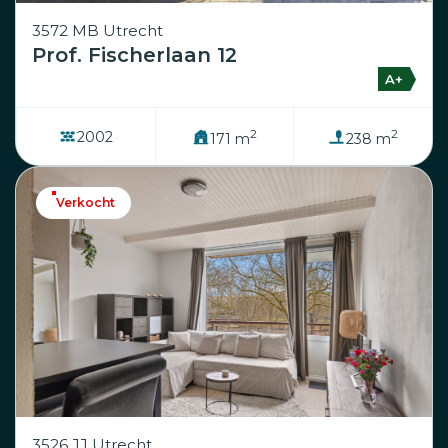
3572 MB Utrecht
Prof. Fischerlaan 12
A+
2
2
2002
171 m
238 m
Verkocht
3526 JJ Utrecht