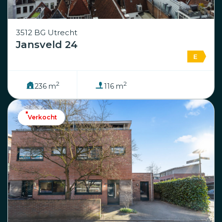
3512 BG Utrecht
Jansveld 24
E
2
2
236 m
116 m
Verkocht