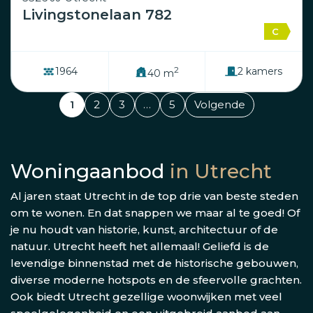
Livingstonelaan 782
C
2
1964
2 kamers
40 m
1
2
3
…
5
Volgende
Woningaanbod
in Utrecht
Al jaren staat Utrecht in de top drie van beste steden
om te wonen. En dat snappen we maar al te goed! Of
je nu houdt van historie, kunst, architectuur of de
natuur. Utrecht heeft het allemaal! Geliefd is de
levendige binnenstad met de historische gebouwen,
diverse moderne hotspots en de sfeervolle grachten.
Ook biedt Utrecht gezellige woonwijken met veel