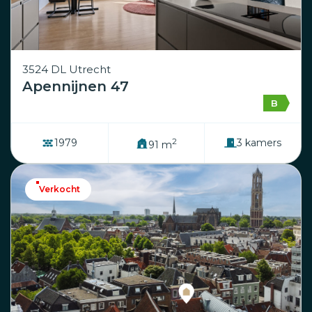
3524 DL Utrecht
Apennijnen 47
B
2
1979
3 kamers
91 m
Verkocht