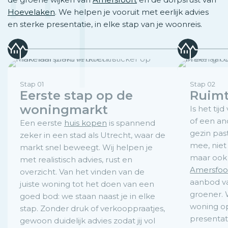
Hoevelaken
. We helpen je vooruit met eerlijk advies
en sterke presentatie, in elke stap van je woonreis.
Stap 01
Stap 02
Eerste stap op de
Ruimt
woningmarkt
Is het tij
of een and
Een eerste
huis kopen
is spannend
gezin pas
zeker in een stad als Utrecht, waar de
mee, niet
markt snel beweegt. Wij helpen je
maar ook 
met realistisch advies, rust en
Amersfoo
overzicht. Van het vinden van de
aanbod va
juiste woning tot het doen van een
groener. 
goed bod: we staan naast je in elke
woning op
stap. Zonder druk of verkooppraatjes,
presentat
gewoon duidelijk advies zodat jij vol