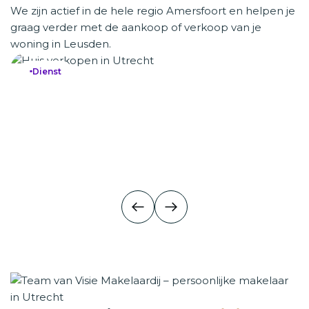
We zijn actief in de hele regio Amersfoort en helpen je
graag verder met de aankoop of verkoop van je
woning in Leusden.
Dienst
Huis verkopen
Huis verkopen
Een woning aankopen is spannend, zeker in een markt waa