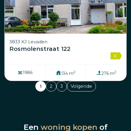
3833 KJ Leusden
Rosmolenstraat 122
C
2
2
1986
134 m
276 m
1
2
3
Volgende
Een
woning kopen
of