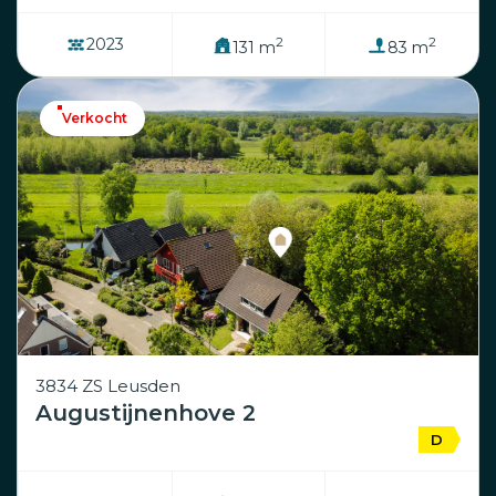
2
2
2023
131 m
83 m
Verkocht
3834 ZS Leusden
Augustijnenhove 2
D