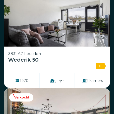
3831 AZ Leusden
Wederik 50
E
2
1970
2 kamers
51 m
Verkocht