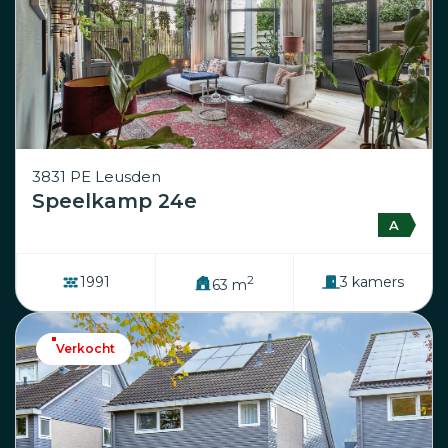
3831 PE Leusden
Speelkamp 24e
A
2
1991
3 kamers
63 m
Verkocht