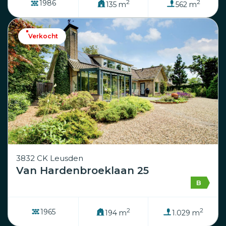
2
2
1986
135 m
562 m
Verkocht
3832 CK Leusden
Van Hardenbroeklaan 25
B
2
2
1965
194 m
1.029 m