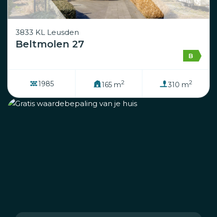
3833 KL Leusden
Beltmolen 27
B
2
2
1985
165 m
310 m