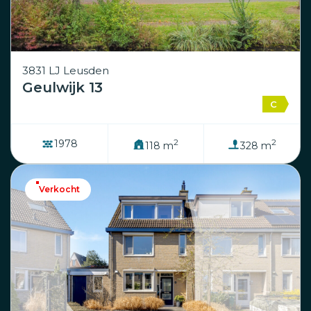
3831 LJ Leusden
Geulwijk 13
C
2
2
1978
118 m
328 m
Verkocht