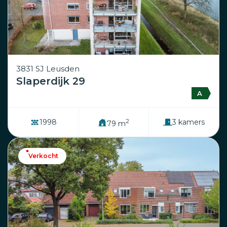
3831 SJ Leusden
Slaperdijk 29
A
2
1998
3 kamers
79 m
Verkocht