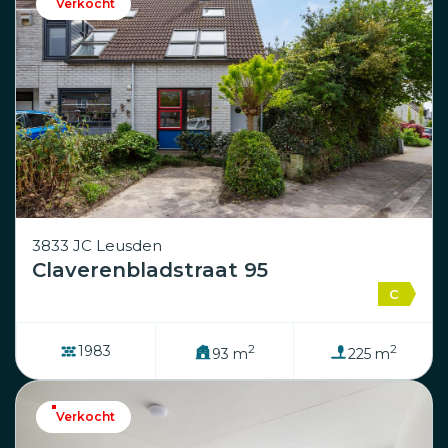
Verkocht
3833 JC Leusden
Claverenbladstraat 95
C
2
2
1983
93 m
225 m
Verkocht