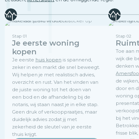
Stap 01
Stap 02
Je eerste woning
Ruimt
kopen
Toe aan m
wijk die b
Je eerste
huis kopen
is spannend,
denken w
zeker in een markt die snel beweegt.
Amersfoo
Wij helpen je met realistisch advies,
de wijken
overzicht en rust. Van het vinden van
door en d
de juiste woning tot het doen van
woning op
een bod en de afhandeling bij de
presentat
notaris, wij staan naast je in elke stap.
verkoopst
Geen druk of verkooppraatjes, maar
bij het vi
duidelijk advies zodat jij met
Betrokke
zekerheid de sleutel van je eerste
frisse bli
thuis krijgt.