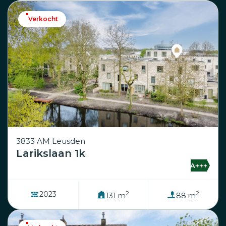
Verkocht
3833 AM Leusden
Larikslaan 1k
A+++
2
2
2023
131 m
88 m