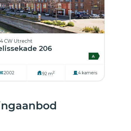
4 CW Utrecht
lissekade 206
A
2
2002
4 kamers
92 m
ningaanbod