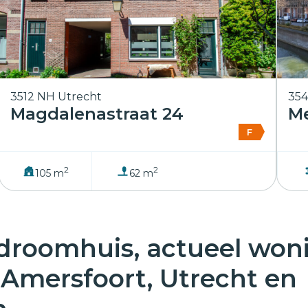
3512 NH Utrecht
354
Magdalenastraat 24
Me
F
2
2
105 m
62 m
 droomhuis, actueel wo
o Amersfoort, Utrecht en