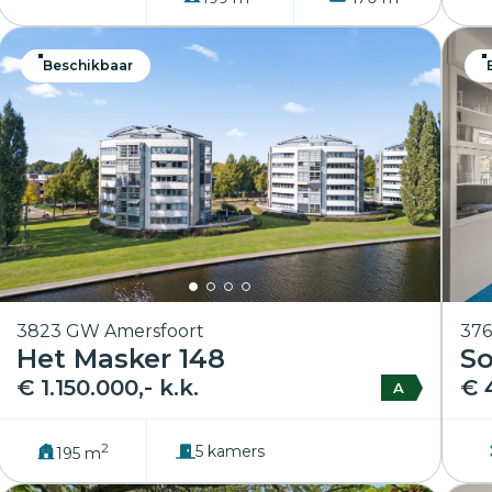
Beschikbaar
3823 GW Amersfoort
376
Het Masker 148
So
€ 1.150.000,- k.k.
€ 
A
2
5 kamers
195 m