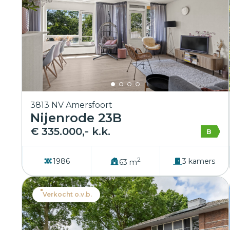
3813 NV Amersfoort
Nijenrode 23B
€ 335.000,- k.k.
B
2
1986
3 kamers
63 m
Verkocht o.v.b.