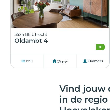
3524 BE Utrecht
Oldambt 4
B
2
1991
3 kamers
68 m
Vind jouw
in de regi