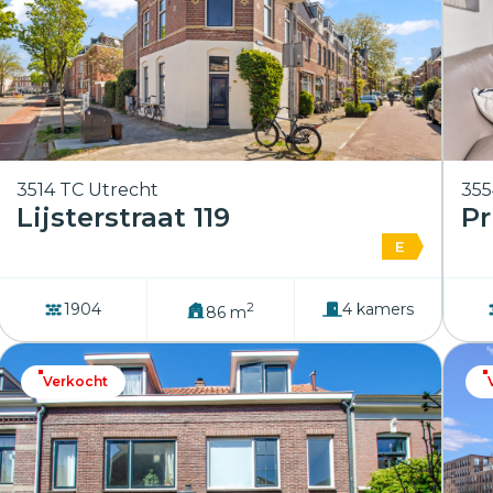
3514 TC Utrecht
355
Lijsterstraat 119
Pr
E
2
1904
4 kamers
86 m
Verkocht