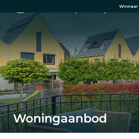
Winnaar 
Aanbod
Huis verkopen
Huis kopen
Woningaanbod