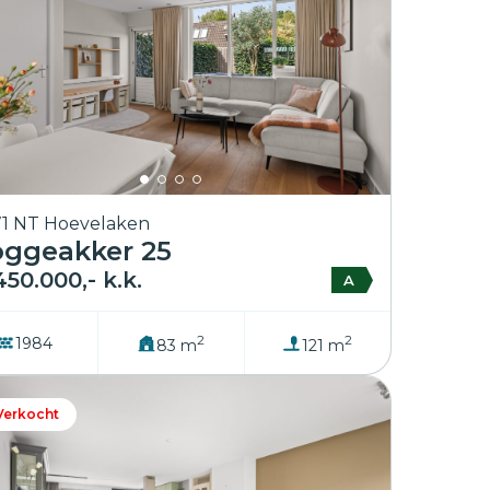
1 NT Hoevelaken
ggeakker 25
450.000,- k.k.
A
2
2
1984
83 m
121 m
Verkocht