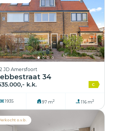
2 JD Amersfoort
ebbestraat 34
535.000,- k.k.
C
2
2
1935
97 m
116 m
Verkocht o.v.b.