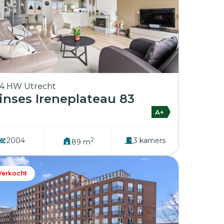
4 HW Utrecht
inses Ireneplateau 83
A+
2
2004
3 kamers
89 m
Verkocht