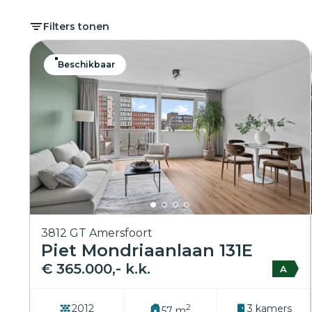
Filters tonen
Beschikbaar
3812 GT Amersfoort
Piet Mondriaanlaan 131E
€ 365.000,- k.k.
A
2
2012
3 kamers
57 m