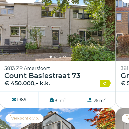
3813 ZP Amersfoort
381
Count Basiestraat 73
Gr
€ 450.000,- k.k.
€ 
C
2
2
1989
91 m
125 m
Verkocht o.v.b.