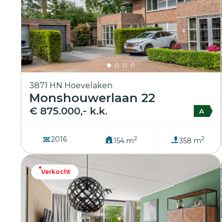
3871 HN Hoevelaken
Monshouwerlaan 22
€ 875.000,- k.k.
A
2
2
2016
154 m
358 m
Verkocht