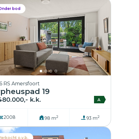
Onder bod
6 RS Amersfoort
rpheuspad 19
480.000,- k.k.
A
2
2
2008
98 m
93 m
Verkocht o.v.b.