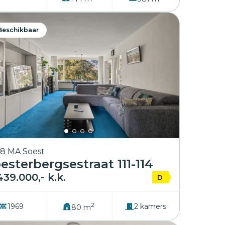
Beschikbaar
8 MA Soest
esterbergsestraat 111-114
439.000,- k.k.
D
2
1969
2 kamers
80 m