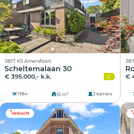
3817 KS Amersfoort
387
Scheltemalaan 30
Ro
€ 395.000,- k.k.
€ 
C
2
1984
3 kamers
55 m
Verkocht