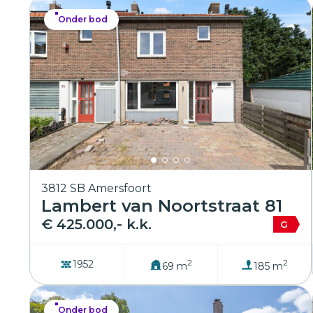
Onder bod
3812 SB Amersfoort
Lambert van Noortstraat 81
€ 425.000,- k.k.
G
2
2
1952
69 m
185 m
Onder bod