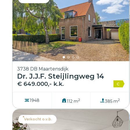
3738 DB Maartensdijk
Dr. J.J.F. Steijlingweg 14
€ 649.000,- k.k.
C
2
2
1948
112 m
385 m
Verkocht o.v.b.