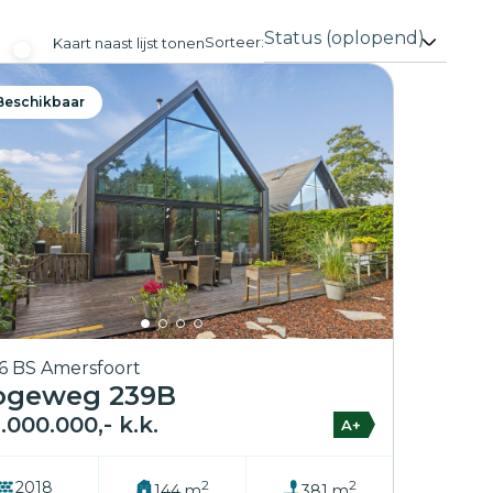
Sorteer:
Kaart naast lijst tonen
Beschikbaar
6 BS Amersfoort
ogeweg 239B
.000.000,- k.k.
A+
2
2
2018
144 m
381 m