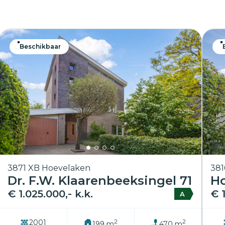
Beschikbaar
3871 XB Hoevelaken
381
Dr. F.W. Klaarenbeeksingel 71
H
€ 1.025.000,- k.k.
€ 1
A
2
2
2001
199 m
470 m