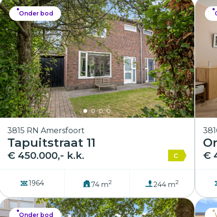
Onder bod
3815 RN Amersfoort
381
Tapuitstraat 11
O
€ 450.000,- k.k.
€ 
C
2
2
1964
74 m
244 m
Onder bod