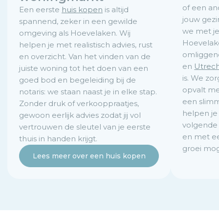
of een and
Een eerste
huis kopen
is altijd
jouw gezi
spannend, zeker in een gewilde
we met je
omgeving als Hoevelaken. Wij
Hoevelake
helpen je met realistisch advies, rust
omliggen
en overzicht. Van het vinden van de
en
Utrec
juiste woning tot het doen van een
is. We zo
goed bod en begeleiding bij de
opvalt me
notaris: we staan naast je in elke stap.
een slimm
Zonder druk of verkooppraatjes,
helpen je
gewoon eerlijk advies zodat jij vol
volgende 
vertrouwen de sleutel van je eerste
en met een
thuis in handen krijgt.
groei mog
Lees meer over een huis kopen