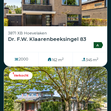
3871 XB Hoevelaken
Dr. F.W. Klaarenbeeksingel 83
A
2
2
2000
162 m
345 m
Verkocht