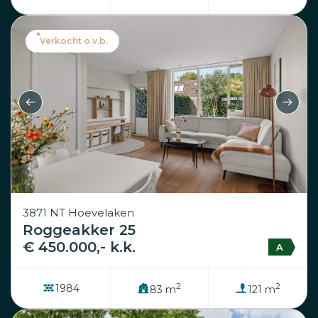
Verkocht o.v.b.
3871 NT Hoevelaken
Roggeakker 25
€ 450.000,- k.k.
A
2
2
1984
83 m
121 m