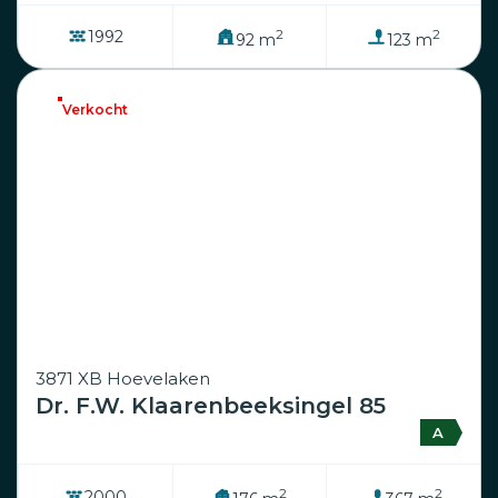
2
2
1992
92 m
123 m
Verkocht
3871 XB Hoevelaken
Dr. F.W. Klaarenbeeksingel 85
A
2
2
2000