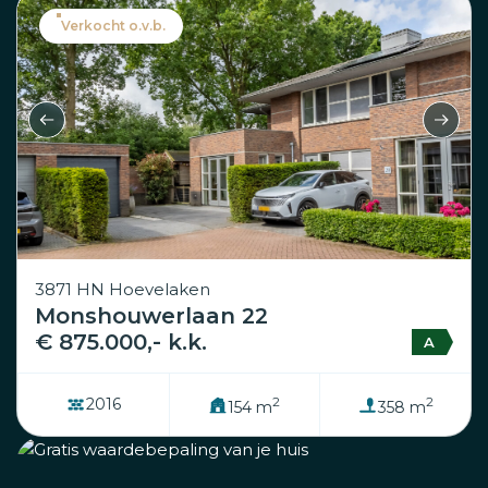
Verkocht o.v.b.
3871 HN Hoevelaken
Monshouwerlaan 22
€ 875.000,- k.k.
A
2
2
2016
154 m
358 m