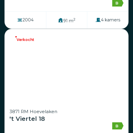
B
2
2004
4 kamers
91 m
Verkocht
3871 RM Hoevelaken
't Viertel 18
B