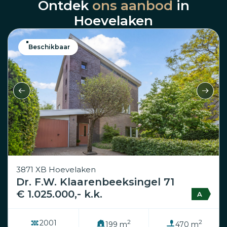
Ontdek
ons aanbod
in
Hoevelaken
Beschikbaar
3871 XB Hoevelaken
Dr. F.W. Klaarenbeeksingel 71
€ 1.025.000,- k.k.
A
2
2
2001
199 m
470 m