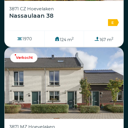
3871 CZ Hoevelaken
Nassaulaan 38
E
2
2
1970
124 m
167 m
Verkocht
3871 MZ Hoevelaken