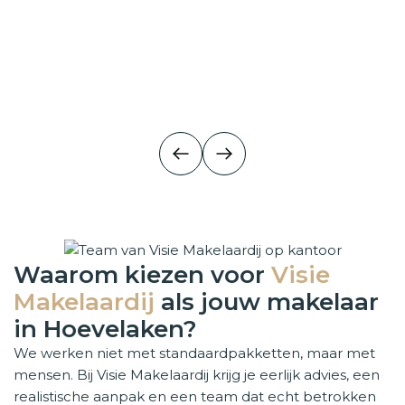
Huis verkopen
Huis verkopen
Je huis verkopen in Hoevelaken? Wij zorgen voor de juiste 
Waarom kiezen voor
Visie
Makelaardij
als jouw makelaar
in Hoevelaken?
We werken niet met standaardpakketten, maar met
mensen. Bij Visie Makelaardij krijg je eerlijk advies, een
realistische aanpak en een team dat echt betrokken