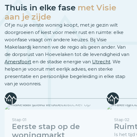
Thuis in elke fase
met Visie
aan je zijde
Of je nu je eerste woning koopt, met je gezin wilt
doorgroeien of kiest voor meer rust en ruimte: elke
woonfase vraagt om andere keuzes. Bij Visie
Makelaardij kennen we de regio als geen ander. Van
de dorpsrust van Hoevelaken tot de levendigheid van
Amersfoort
en de stadse energie van
Utrecht
. We
helpen je vooruit met eerlijk advies, een sterke
presentatie en persoonlijke begeleiding in elke stap
van je woonreis.
Stap 01
Stap 02
Eerste stap op de
Ruimt
woningmarkt
Is het tij