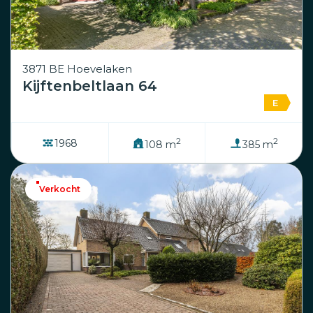
3871 BE Hoevelaken
Kijftenbeltlaan 64
E
2
2
1968
108 m
385 m
Verkocht