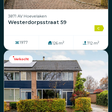
3871 AV Hoevelaken
Westerdorpsstraat 59
C
2
2
1977
126 m
712 m
Verkocht