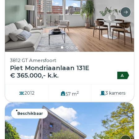
3812 GT Amersfoort
Piet Mondriaanlaan 131E
€ 365.000,- k.k.
A
2
2012
3 kamers
57 m
Beschikbaar