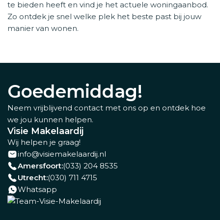
te bieden heeft en vind je het actuele woningaanbod.
Zo ontdek je snel welke plek het beste past bij jouw
manier van wonen.
Goedemiddag!
Neem vrijblijvend contact met ons op en ontdek hoe
we jou kunnen helpen.
Visie Makelaardij
Wij helpen je graag!
info@visiemakelaardij.nl
Amersfoort:
(033) 204 8535
Utrecht:
(030) 711 4715
Whatsapp