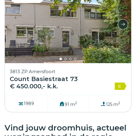
3813 ZP Amersfoort
Count Basiestraat 73
€ 450.000,- k.k.
C
2
2
1989
91 m
125 m
Vind jouw droomhuis, actueel