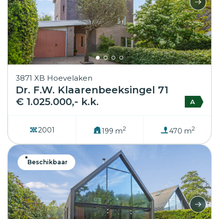
3871 XB Hoevelaken
Dr. F.W. Klaarenbeeksingel 71
€ 1.025.000,- k.k.
A
2
2
2001
199 m
470 m
Beschikbaar