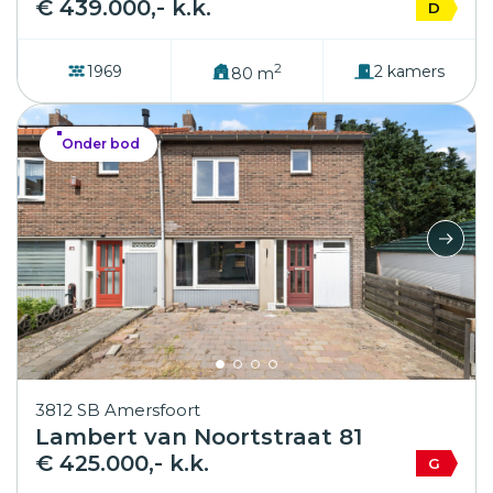
€ 439.000,- k.k.
D
2
1969
2 kamers
80 m
Onder bod
3812 SB Amersfoort
Lambert van Noortstraat 81
€ 425.000,- k.k.
G