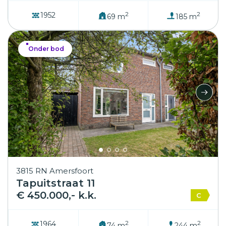
2
2
1952
69 m
185 m
Onder bod
3815 RN Amersfoort
Tapuitstraat 11
€ 450.000,- k.k.
C
2
2
1964
74 m
244 m