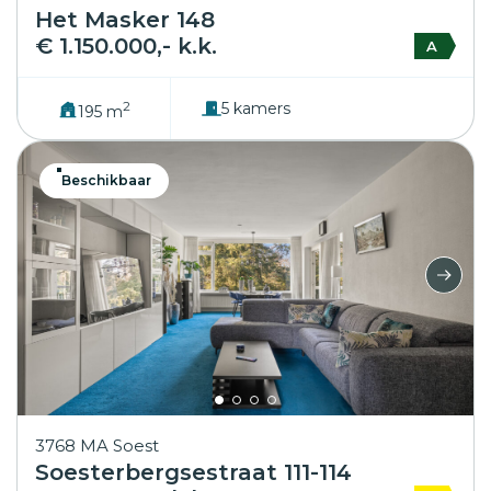
Het Masker 148
€ 1.150.000,- k.k.
A
2
5 kamers
195 m
Beschikbaar
3768 MA Soest
Soesterbergsestraat 111-114