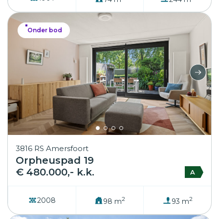
Onder bod
3816 RS Amersfoort
Orpheuspad 19
€ 480.000,- k.k.
A
2
2
2008
98 m
93 m