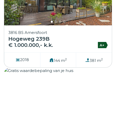
3816 BS Amersfoort
Hogeweg 239B
€ 1.000.000,- k.k.
A+
2
2
2018
144 m
381 m