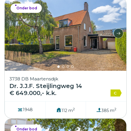
Onder bod
3738 DB Maartensdijk
Dr. J.J.F. Steijlingweg 14
€ 649.000,- k.k.
C
2
2
1948
112 m
385 m
Onder bod