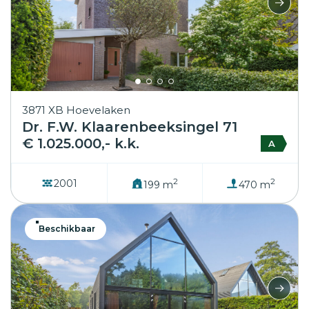
3871 XB Hoevelaken
Dr. F.W. Klaarenbeeksingel 71
€ 1.025.000,- k.k.
A
2
2
2001
199 m
470 m
Beschikbaar