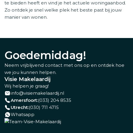
te bieden heeft en vind je het actuele woningaanbod.
Zo ontdek je snel welke plek het beste past bij jouw
manier van wonen.
Goedemiddag!
Neem vrijblijvend contact met ons op en ontdek hoe
we jou kunnen helpen.
Visie Makelaardij
Wij helpen je graag!
info@visiemakelaardij.nl
Amersfoort:
(033) 204 8535
Utrecht:
(030) 711 4715
Whatsapp