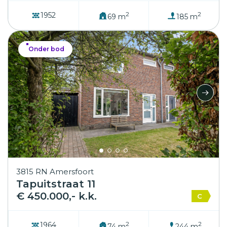
2
2
1952
69 m
185 m
Onder bod
3815 RN Amersfoort
Tapuitstraat 11
€ 450.000,- k.k.
C
2
2
1964
74 m
244 m