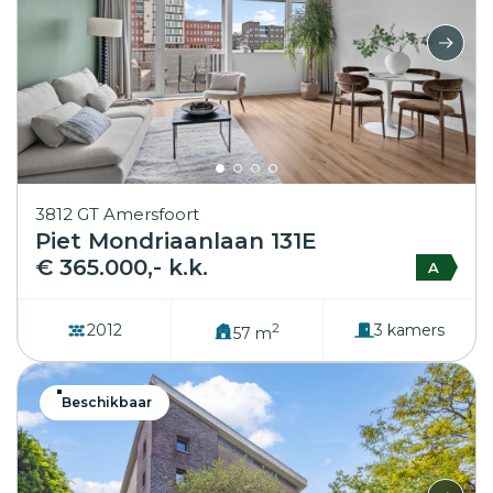
3812 GT Amersfoort
Piet Mondriaanlaan 131E
€ 365.000,- k.k.
A
2
2012
3 kamers
57 m
Beschikbaar