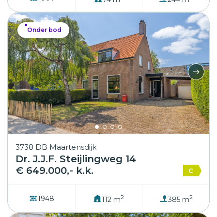
Onder bod
3738 DB Maartensdijk
Dr. J.J.F. Steijlingweg 14
€ 649.000,- k.k.
C
2
2
1948
112 m
385 m