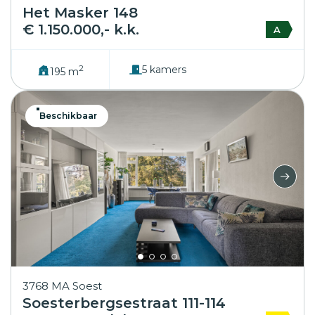
Het Masker 148
€ 1.150.000,- k.k.
A
2
5 kamers
195 m
Beschikbaar
3768 MA Soest
Soesterbergsestraat 111-114