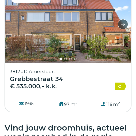
3812 JD Amersfoort
Grebbestraat 34
€ 535.000,- k.k.
C
2
2
1935
97 m
116 m
Vind jouw droomhuis, actueel