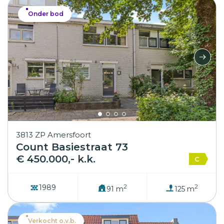
Onder bod
3813 ZP Amersfoort
Count Basiestraat 73
€ 450.000,- k.k.
C
2
2
1989
91 m
125 m
Verkocht o.v.b.