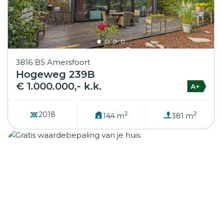
3816 BS Amersfoort
Hogeweg 239B
€ 1.000.000,- k.k.
A+
2
2
2018
144 m
381 m