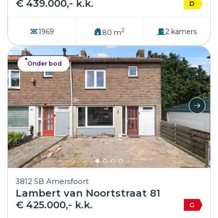
€ 439.000,- k.k.
D
2
1969
2 kamers
80 m
Onder bod
3812 SB Amersfoort
Lambert van Noortstraat 81
€ 425.000,- k.k.
G