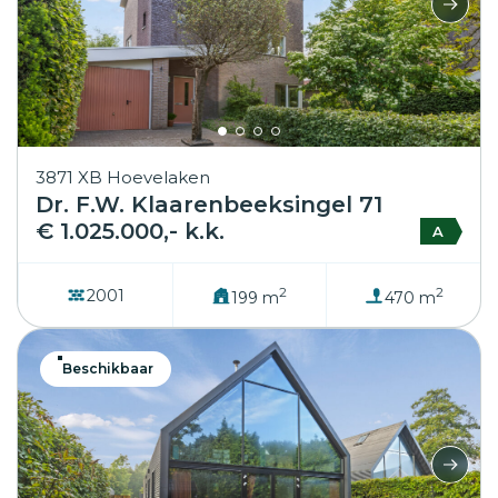
3871 XB Hoevelaken
Dr. F.W. Klaarenbeeksingel 71
€ 1.025.000,- k.k.
A
2
2
2001
199 m
470 m
Beschikbaar