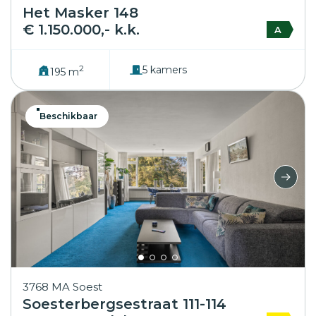
Het Masker 148
€ 1.150.000,- k.k.
A
2
5 kamers
195 m
Beschikbaar
3768 MA Soest
Soesterbergsestraat 111-114