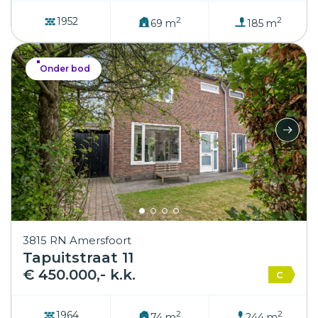
2
2
1952
69 m
185 m
Onder bod
3815 RN Amersfoort
Tapuitstraat 11
€ 450.000,- k.k.
C
2
2
1964
74 m
244 m