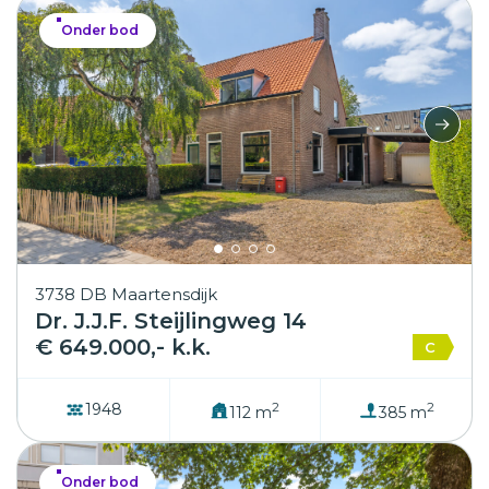
Onder bod
3738 DB Maartensdijk
Dr. J.J.F. Steijlingweg 14
€ 649.000,- k.k.
C
2
2
1948
112 m
385 m
Onder bod