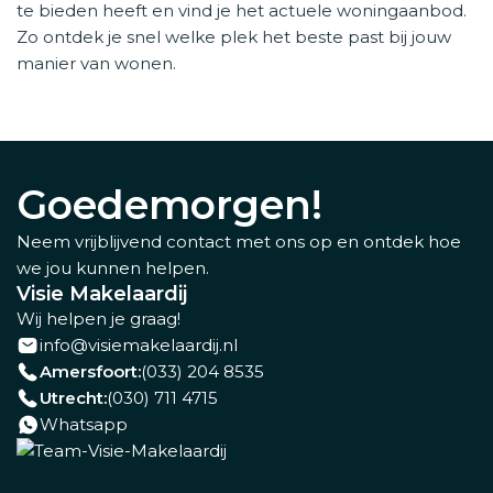
te bieden heeft en vind je het actuele woningaanbod.
Zo ontdek je snel welke plek het beste past bij jouw
manier van wonen.
Goedemorgen!
Neem vrijblijvend contact met ons op en ontdek hoe
we jou kunnen helpen.
Visie Makelaardij
Wij helpen je graag!
info@visiemakelaardij.nl
Amersfoort:
(033) 204 8535
Utrecht:
(030) 711 4715
Whatsapp