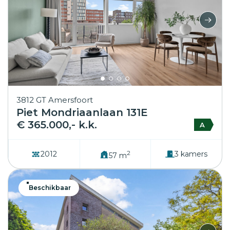
3812 GT Amersfoort
Piet Mondriaanlaan 131E
€ 365.000,- k.k.
A
2
2012
3 kamers
57 m
Beschikbaar