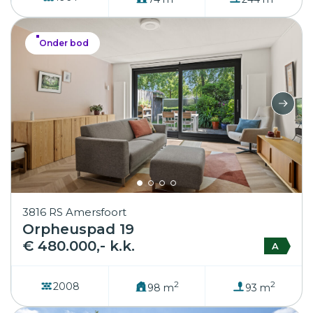
Onder bod
3816 RS Amersfoort
Orpheuspad 19
€ 480.000,- k.k.
A
2
2
2008
98 m
93 m