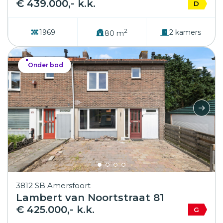
€ 439.000,- k.k.
D
2
1969
2 kamers
80 m
Onder bod
3812 SB Amersfoort
Lambert van Noortstraat 81
€ 425.000,- k.k.
G