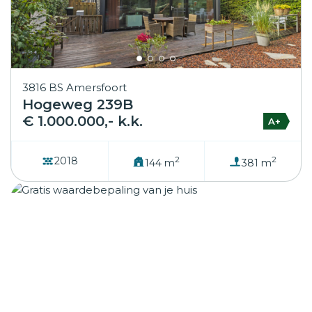
3816 BS Amersfoort
Hogeweg 239B
€ 1.000.000,- k.k.
A+
2
2
2018
144 m
381 m