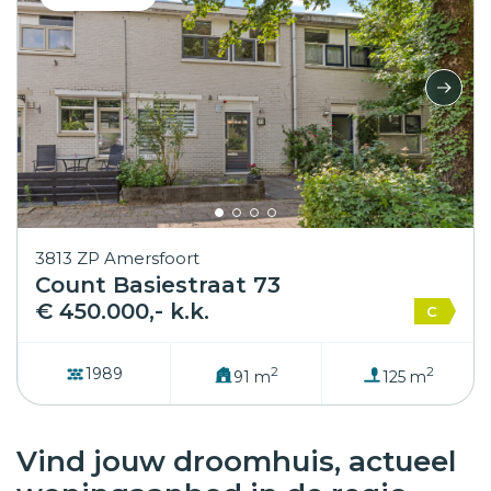
3813 ZP Amersfoort
Count Basiestraat 73
€ 450.000,- k.k.
C
2
2
1989
91 m
125 m
Vind jouw droomhuis, actueel