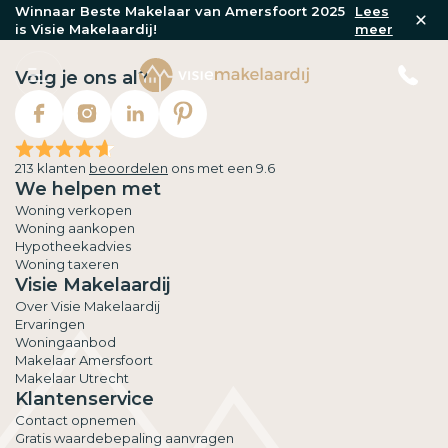
Winnaar Beste Makelaar van Amersfoort 2025
Lees
is Visie Makelaardij!
meer
Volg je ons al?
213 klanten
beoordelen
ons met een 9.6
We helpen met
Woning verkopen
Woning aankopen
Hypotheekadvies
Woning taxeren
Visie Makelaardij
Over Visie Makelaardij
Ervaringen
Woningaanbod
Makelaar Amersfoort
Makelaar Utrecht
Klantenservice
Contact opnemen
Gratis waardebepaling aanvragen