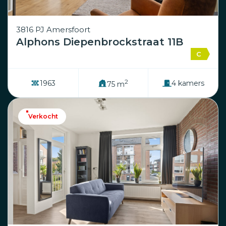
3816 PJ Amersfoort
Alphons Diepenbrockstraat 11B
C
2
1963
4 kamers
75 m
Verkocht