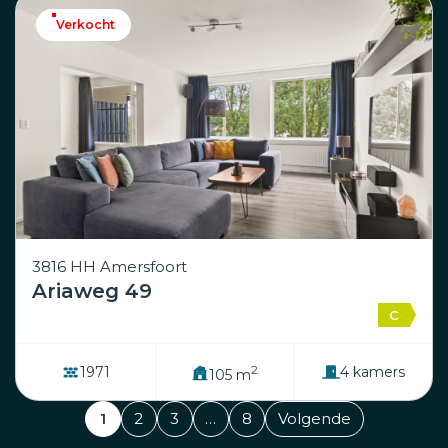
Verkocht
3816 HH Amersfoort
Ariaweg 49
C
2
1971
4 kamers
105 m
1
2
3
…
8
Volgende