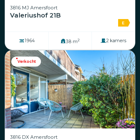
3816 MJ Amersfoort
Valeriushof 21B
E
2
1964
2 kamers
38 m
Verkocht
3816 DX Amersfoort