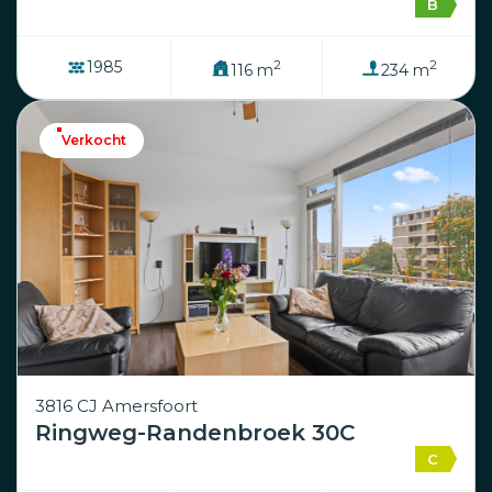
B
2
2
1985
116 m
234 m
Verkocht
3816 CJ Amersfoort
Ringweg-Randenbroek 30C
C