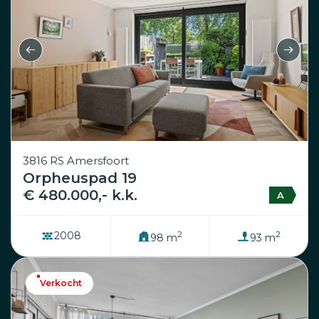
3816 RS Amersfoort
Orpheuspad 19
€ 480.000,- k.k.
A
2
2
2008
98 m
93 m
Verkocht