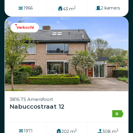
2
1966
2 kamers
43 m
Verkocht
3816 TS Amersfoort
Nabuccostraat 12
B
2
2
1971
202 m
308 m