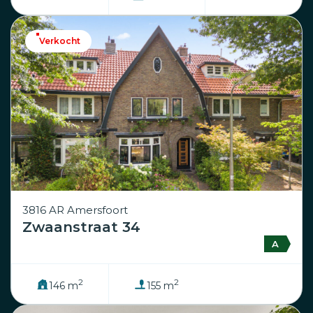
Verkocht
3816 AR Amersfoort
Zwaanstraat 34
A
2
2
146 m
155 m