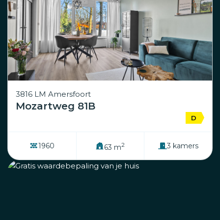
3816 LM Amersfoort
Mozartweg 81B
D
2
1960
3 kamers
63 m