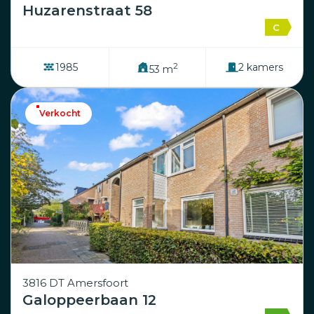
Huzarenstraat 58
C
2
1985
2 kamers
53 m
Verkocht
3816 DT Amersfoort
Galoppeerbaan 12