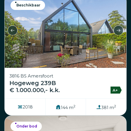
Beschikbaar
3816 BS Amersfoort
Hogeweg 239B
€ 1.000.000,- k.k.
A+
2
2
2018
144 m
381 m
Onder bod