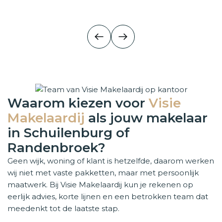
Huis verkopen
Huis verkopen
Een woning verkopen in Schuilenburg of Randenbroek vraag
Waarom kiezen voor
Visie
Makelaardij
als jouw makelaar
in Schuilenburg of
Randenbroek?
Geen wijk, woning of klant is hetzelfde, daarom werken
wij niet met vaste pakketten, maar met persoonlijk
maatwerk. Bij Visie Makelaardij kun je rekenen op
eerlijk advies, korte lijnen en een betrokken team dat
meedenkt tot de laatste stap.