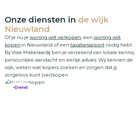
Onze diensten in
de wijk
Nieuwland
Of je nu je
woning wilt verkopen
, een
woning wilt
kopen
in Nieuwland of een
taxatierapport
nodig hebt.
Bij Visie Makelaardij ben je verzekerd van lokale kennis,
persoonlijke aandacht en eerlijk advies. Wij kennen de
wijk, weten wat kopers zoeken en zorgen dat jij
zorgeloos kunt (ver)kopen.
Dienst
Huis verkopen
Huis verkopen
Een woning verkopen in Nieuwland vraagt om een strategi