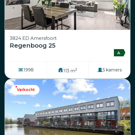
3824 ED Amersfoort
Regenboog 25
A
2
1998
5 kamers
113 m
Verkocht