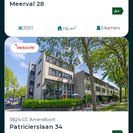
Meerval 28
A+
2
2001
5 kamers
116 m
Verkocht
3824 CC Amersfoort
Patricierslaan 34