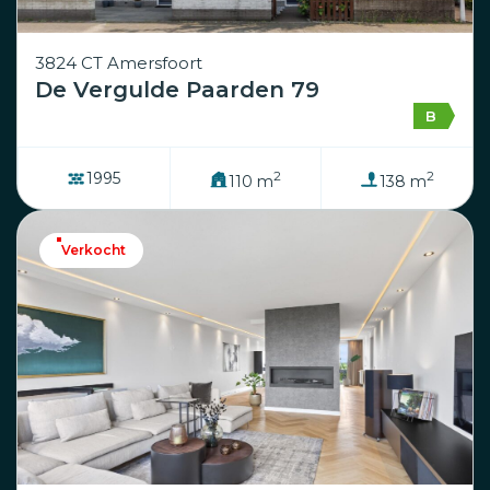
3824 CT Amersfoort
De Vergulde Paarden 79
B
2
2
1995
110 m
138 m
Verkocht