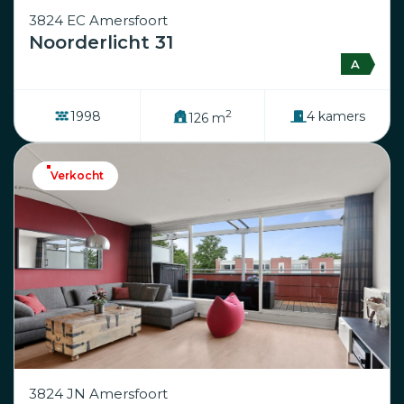
3824 EC Amersfoort
Noorderlicht 31
A
2
1998
4 kamers
126 m
Verkocht
3824 JN Amersfoort