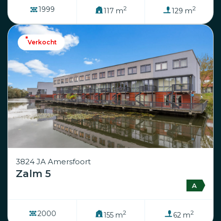
2
2
1999
117 m
129 m
Verkocht
3824 JA Amersfoort
Zalm 5
A
2
2
2000
155 m
62 m