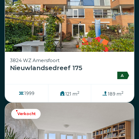
3824 WZ Amersfoort
Nieuwlandsedreef 175
A
2
2
1999
121 m
189 m
Verkocht