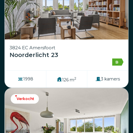
3824 EC Amersfoort
Noorderlicht 23
B
2
1998
3 kamers
126 m
Verkocht