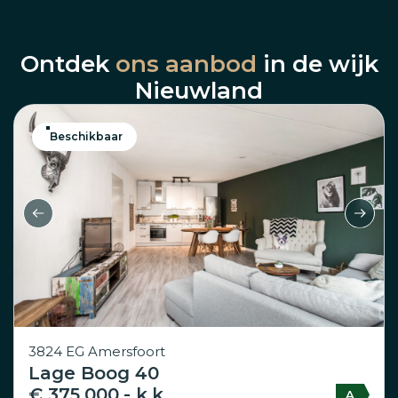
Ontdek
ons aanbod
in de wijk
Nieuwland
Beschikbaar
3824 EG Amersfoort
Lage Boog 40
€ 375.000,- k.k.
A