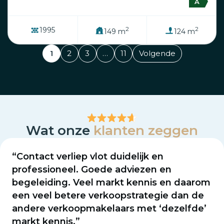
A
2
2
1995
149 m
124 m
1
2
3
…
11
Volgende
Wat onze
klanten zeggen
“Contact verliep vlot duidelijk en
professioneel. Goede adviezen en
begeleiding. Veel markt kennis en daarom
een veel betere verkoopstrategie dan de
andere verkoopmakelaars met ‘dezelfde’
markt kennis.”