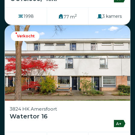
2
1998
3 kamers
77 m
Verkocht
3824 HK Amersfoort
Watertor 16
A+