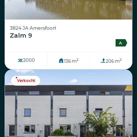
3824 JA Amersfoort
Zalm 9
A
2
2
2000
136 m
206 m
Verkocht