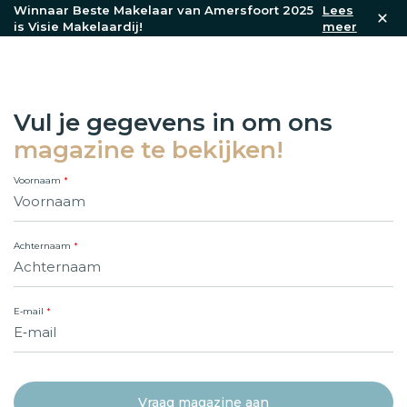
Winnaar Beste Makelaar van Amersfoort 2025
Lees
is Visie Makelaardij!
meer
Vul je gegevens in om ons
magazine te bekijken!
Voornaam
Achternaam
E‑mail