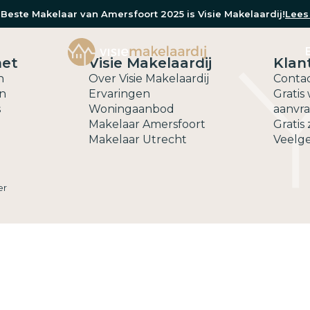
Beste Makelaar van Amersfoort 2025 is Visie Makelaardij!
Lees
met
Visie Makelaardij
Klan
n
Over Visie Makelaardij
Conta
n
Ervaringen
Gratis
s
Woningaanbod
aanvr
Makelaar Amersfoort
Gratis
Makelaar Utrecht
Veelge
er