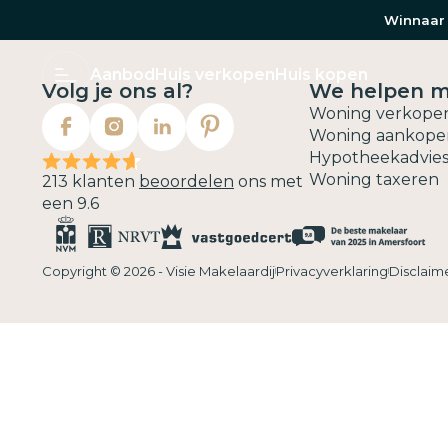
Winnaar 
Aanbod
Huis verkopen
Huis kopen
Volg je ons al?
We helpen 
Woning verkope
Woning aankope
Hypotheekadvie
Woning taxeren
213 klanten
beoordelen
ons met
een 9.6
Copyright © 2026 - Visie Makelaardij
Privacyverklaring
Disclaim