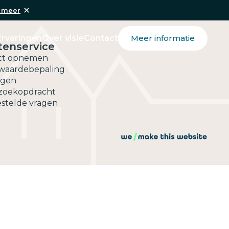
 meer
Ervaringen
Over visie
Contact
Meer informatie
tenservice
ct opnemen
 waardebepaling
agen
 zoekopdracht
stelde vragen