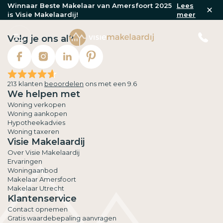
Winnaar Beste Makelaar van Amersfoort 2025
Lees
is Visie Makelaardij!
meer
Volg je ons al?
213 klanten
beoordelen
ons met een 9.6
We helpen met
Woning verkopen
Woning aankopen
Hypotheekadvies
Woning taxeren
Visie Makelaardij
Over Visie Makelaardij
Ervaringen
Woningaanbod
Makelaar Amersfoort
Makelaar Utrecht
Klantenservice
Contact opnemen
Gratis waardebepaling aanvragen