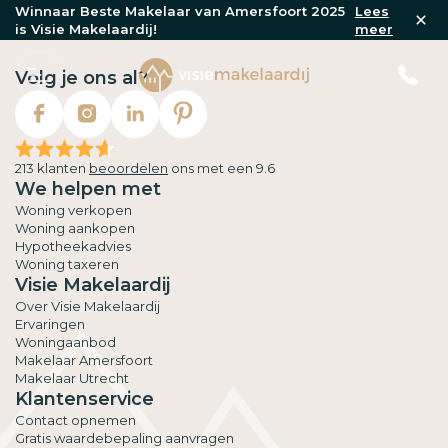
Winnaar Beste Makelaar van Amersfoort 2025
Lees
is Visie Makelaardij!
meer
Volg je ons al?
213 klanten
beoordelen
ons met een 9.6
We helpen met
Woning verkopen
Woning aankopen
Hypotheekadvies
Woning taxeren
Visie Makelaardij
Over Visie Makelaardij
Ervaringen
Woningaanbod
Makelaar Amersfoort
Makelaar Utrecht
Klantenservice
Contact opnemen
Gratis waardebepaling aanvragen